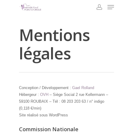
Skip
Menu
to
account
main
content
Mentions
légales
Conception / Développement :
Gael Rolland
Hébergeur :
OVH
– Siège Social 2 rue Kellermann –
59100 ROUBAIX – Tél : 08 203 203 63 / n° indigo
(0,118 €/min)
Site réalisé sous WordPress
Commission Nationale